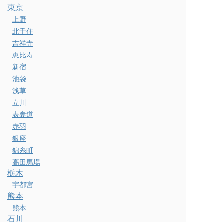
東京
上野
北千住
吉祥寺
恵比寿
新宿
池袋
浅草
立川
表参道
赤羽
銀座
錦糸町
高田馬場
栃木
宇都宮
熊本
熊本
石川