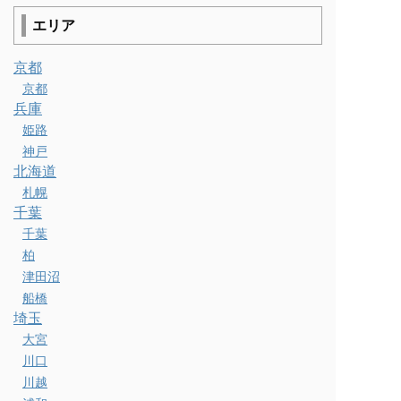
エリア
京都
京都
兵庫
姫路
神戸
北海道
札幌
千葉
千葉
柏
津田沼
船橋
埼玉
大宮
川口
川越