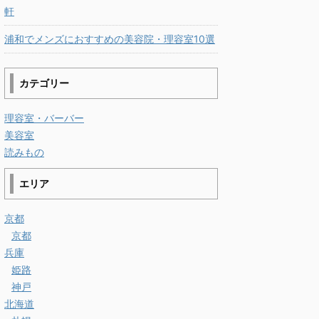
軒
浦和でメンズにおすすめの美容院・理容室10選
カテゴリー
理容室・バーバー
美容室
読みもの
エリア
京都
京都
兵庫
姫路
神戸
北海道